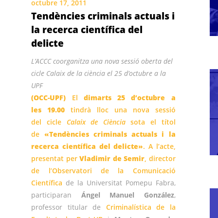
octubre 17, 2011
Tendències criminals actuals i
la recerca científica del
delicte
L’ACCC coorganitza una nova sessió oberta del
cicle
Calaix de la ciència
el 25 d’octubre a la
UPF
(OCC-UPF)
El
dimarts 25 d’octubre a
les 19.00
tindrà lloc una nova sessió
del cicle
Calaix de Ciència
sota el títol
de
«Tendències criminals actuals i la
recerca científica del delicte»
. A l’acte,
presentat per
Vladimir de Semir
, director
de l’
Observatori de la Comunicació
Científica
de la Universitat Pomepu Fabra,
participaran
Ángel Manuel González
,
professor titular de
Criminalística de la