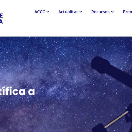
Associació
ACCC
Actualitat
Recursos
Pre
Catalana
de
Comunicació
Científica