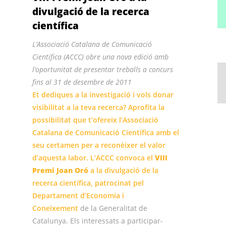
divulgació de la recerca
científica
L’Associació Catalana de Comunicació
Científica (ACCC) obre una nova edició amb
l’oportunitat de presentar treballs a concurs
fins al 31 de desembre de 2011
Et dediques a la investigació i vols donar
visibilitat a la teva recerca? Aprofita la
possibilitat que t’ofereix l’Associació
Catalana de Comunicació Científica amb el
seu certamen per a reconèixer el valor
d’aquesta labor. L’ACCC convoca el
VIII
Premi Joan Oró
a la divulgació de la
recerca científica, patrocinat pel
Departament d’Economia i
Coneixement
de la Generalitat de
Catalunya. Els interessats a participar-