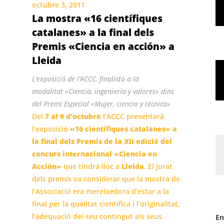
octubre 3, 2011
La mostra «16 científiques
catalanes» a la final dels
Premis «Ciencia en acción» a
Lleida
L’exposició de l’ACCC, finalista a la
modalitat «Ciencia, ingeniería y valores» dins
del Premi Especial «Mujer, ciencia y técnica»
Del
7 al 9 d’octubre
l’ACCC presentarà
l’exposició
«16 científiques catalanes» a
la final dels Premis de la XII edició del
concurs internacional «Ciencia en
Acción»
que tindrà lloc a
Lleida
. El jurat
dels premis va considerar que la mostra de
l’Associació era mereixedora d’estar a la
final per la qualitat científica i l’originalitat,
l’adequació del seu contingut als seus
En