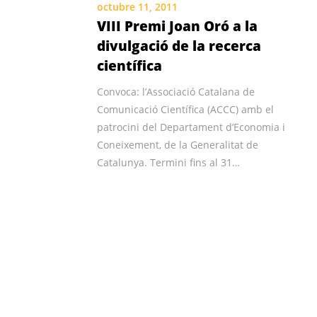
octubre 11, 2011
VIII Premi Joan Oró a la
divulgació de la recerca
científica
Convoca: l’Associació Catalana de
Comunicació Científica (ACCC) amb el
patrocini del Departament d’Economia i
Coneixement, de la Generalitat de
Catalunya. Termini fins al 31…