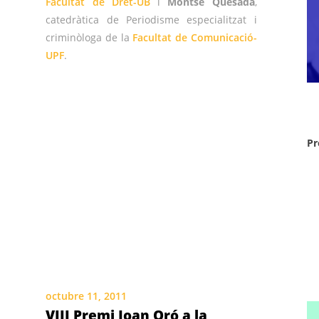
Facultat de Dret-UB
i
Montse Quesada
,
catedràtica de Periodisme especialitzat i
criminòloga de la
Facultat de Comunicació-
UPF
.
Pr
octubre 11, 2011
VIII Premi Joan Oró a la