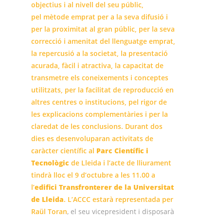
objectius i al nivell del seu públic,
pel mètode emprat per a la seva difusió i
per la proximitat al gran públic, per la seva
correcció i amenitat del llenguatge emprat,
la repercusió a la societat, la presentació
acurada, fàcil i atractiva, la capacitat de
transmetre els coneixements i conceptes
utilitzats, per la facilitat de reproducció en
altres centres o institucions, pel rigor de
les explicacions complementàries i per la
claredat de les conclusions. Durant dos
dies es desenvoluparan activitats de
caràcter científic al
Parc Científic i
Tecnològic
de Lleida i l’acte de lliurament
tindrà lloc el 9 d’octubre a les 11.00 a
l’
edifici Transfronterer de la Universitat
de Lleida
. L’ACCC estarà representada per
Raül Toran
, el seu vicepresident i disposarà