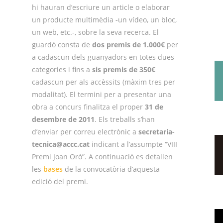
hi hauran d’escriure un article o elaborar
un producte multimèdia -un vídeo, un bloc,
un web, etc.-, sobre la seva recerca. El
guardó consta de
dos premis de 1.000€
per
a cadascun dels guanyadors en totes dues
categories i fins a
sis premis de 350€
cadascun per als accèssits (màxim tres per
modalitat). El termini per a presentar una
obra a concurs finalitza el proper
31 de
desembre de 2011
. Els treballs s’han
d’enviar per correu electrònic a
secretaria-
tecnica@accc.cat
indicant a l’assumpte “VIII
Premi Joan Oró”. A continuació es detallen
les
bases
de la convocatòria d’aquesta
edició del premi.