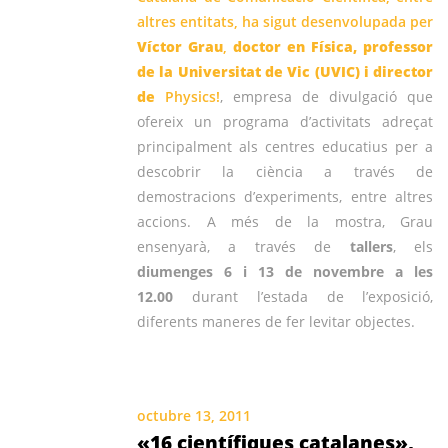
altres entitats, ha sigut desenvolupada per
Víctor Grau
,
doctor en Física, professor
de la Universitat de Vic (UVIC) i director
de
Physics!
, empresa de divulgació que
ofereix un programa d’activitats adreçat
principalment als centres educatius per a
descobrir la ciència a través de
demostracions d’experiments, entre altres
accions. A més de la mostra, Grau
ensenyarà, a través de
tallers
, els
diumenges 6 i 13 de novembre a les
12.00
durant l’estada de l’exposició,
diferents maneres de fer levitar objectes.
octubre 13, 2011
«16 científiques catalanes»,