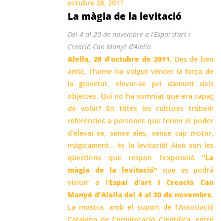
octubre 28, 2011
La màgia de la levitació
Del 4 al 20 de novembre a l’Espai d’art i
Creació Can Manyé d’Alella
Alella, 28 d’octubre de 2011.
Des de ben
antic, l’home ha volgut vèncer la força de
la gravetat, elevar-se pel damunt dels
objectes. Qui no ha somniat que era capaç
de volar? En totes les cultures trobem
referències a persones que tenen el poder
d’elevar-se, sense ales, sense cap motor,
màgicament… és la levitació! Això són les
qüestions que respon l’exposició
“La
màgia de la levitació”
que es podrà
visitar a l’
Espai d’art i Creació Can
Manyé d’Alella del 4 al 20 de novembre
.
La mostra, amb el suport de l’Associació
Catalana de Comunicació Científica, entre