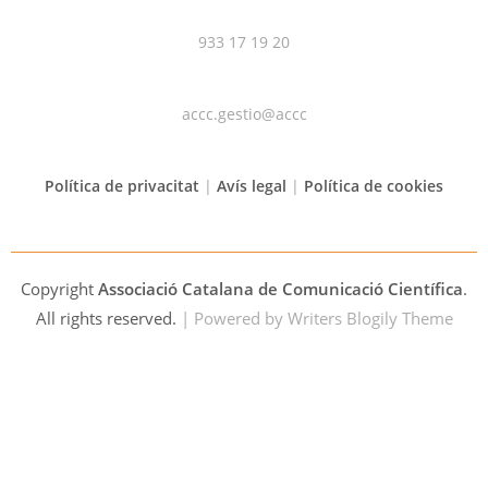
933 17 19 20
accc.gestio@accc
Política de privacitat
|
Avís legal
|
Política de cookies
Copyright
Associació Catalana de Comunicació Científica
.
All rights reserved.
| Powered by
Writers Blogily Theme