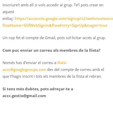
inscriure’t amb ell si vols accedir al grup. Te’l pots crear en
aquest
enllaç:
https://accounts.google.com/signup/v2/webcreateacc
flowName=GlifWebSignIn&flowEntry=SignUp&nogm=true
Un cop fet el compte de Gmail, pots sol·licitar accés al grup.
Com puc enviar un correu als membres de la llista?
Només has d’enviar el correu a
llista-
accc@googlegroups.com
des del compte de correu amb el
que t’hagis inscrit i tots els membres de la llista el rebran.
Si tens més dubtes, pots adreçar-te a
accc.gestio@gmail.com