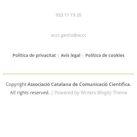
933 17 19 20
accc.gestio@accc
Política de privacitat
|
Avís legal
|
Política de cookies
Copyright
Associació Catalana de Comunicació Científica
.
All rights reserved.
| Powered by
Writers Blogily Theme