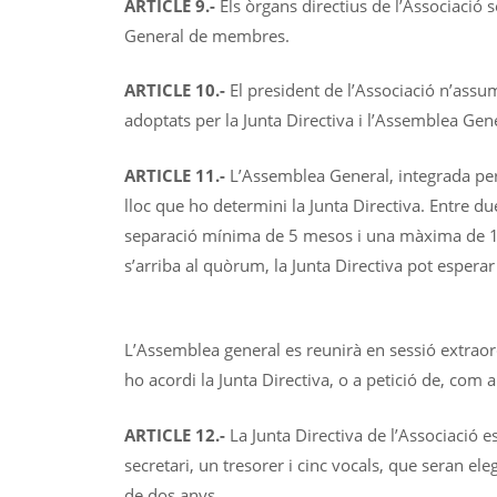
ARTICLE 9.-
Els òrgans directius de l’Associació s
General de membres.
ARTICLE 10.-
El president de l’Associació n’assum
adoptats per la Junta Directiva i l’Assemblea Gen
ARTICLE 11.-
L’Assemblea General, integrada per t
lloc que ho determini la Junta Directiva. Entre 
separació mínima de 5 mesos i una màxima de 
s’arriba al quòrum, la Junta Directiva pot esper
L’Assemblea general es reunirà en sessió extraord
ho acordi la Junta Directiva, o a petició de, com 
ARTICLE 12.-
La Junta Directiva de l’Associació 
secretari, un tresorer i cinc vocals, que seran el
de dos anys.