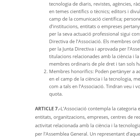
tecnologia de diaris, revistes, agències, rà
en temes científics o tècnics; editors i div
camp de la comunicació científica; person
d’institucions, entitats o empreses pertany
per la seva actuació professional sigui co
Directiva de l’Associació. Els membres ord
per la Junta Directiva i aprovada per l’Ass
titulacions relacionades amb la ciència i l
membres ordinaris de ple dret i tan sols 
Membres honorífics: Poden pertànyer a aq
en el camp de la ciència i la tecnologia, me
com a tals en l’Associació. Tindran veu i v
quota.
ARTICLE 7.-
L’Associació contempla la categoria e
entitats, organitzacions, empreses, centres de rec
activitat relacionada amb la ciència i la tecnolog
per l’Assemblea General. Un representant d’aques