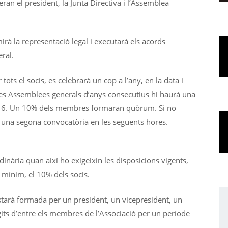
eran el president, la Junta Directiva i l’Assemblea
irà la representació legal i executarà els acords
eral.
ots el socis, es celebrarà un cop a l’any, en la data i
dues Assemblees generals d’anys consecutius hi haurà una
16. Un 10% dels membres formaran quòrum. Si no
ar una segona convocatòria en les següents hores.
inària quan així ho exigeixin les disposicions vigents,
a mínim, el 10% dels socis.
estarà formada per un president, un vicepresident, un
egits d’entre els membres de l’Associació per un període