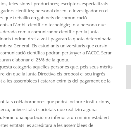
dios, televisions i productores; escriptors especialitzats
ulgadors científics; personal docent o investigador en el
es que treballin en gabinets de comunicació
ents a l’àmbit científic o tecnològic; tota persona que
nsiderada com a comunicador científic per la Junta
inaris tindran dret a vot i pagaran la quota determinada
emblea General. Els estudiants universitaris que cursin
a comunicació científica podran pertànyer a l’ACCC. Seran
hauran d’abonar el 25% de la quota.
uesta categoria aquelles persones que, pels seus mèrits
reixin que la Junta Directiva els proposi el seu ingrés
ot a les assemblees i estaran eximits del pagament de la
ntitats col·laboradores que podrà incloure institucions,
erca, universitats i societats que realitzin alguna
ia. Faran una aportació no inferior a un mínim establert
tes entitats les acreditarà a les assemblees de