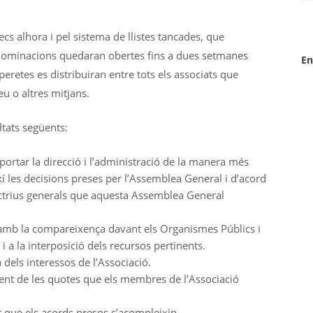
recs alhora i pel sistema de llistes tancades, que
s nominacions quedaran obertes fins a dues setmanes
En
eretes es distribuiran entre tots els associats que
eu o altres mitjans.
ltats següents:
 portar la direcció i l’administració de la manera més
xí les decisions preses per l’Assemblea General i d’acord
rectrius generals que aquesta Assemblea General
 amb la compareixença davant els Organismes Públics i
 i a la interposició dels recursos pertinents.
dels interessos de l’Associació.
ent de les quotes que els membres de l’Associació
r que els acords presos s’acompleixin.