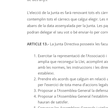
L’elecció de la Junta es farà renovant tots els càr
contemplin tots el càrrecs que calgui elegir. Le
abans de la data assenyalada per la Junta. Les pap
podran delegar el seu vot o bé enviar-lo per corr
ARTICLE 13.-
La Junta Directiva posseeix les facu
Exercitar la representació de l’Associació i
amplia que reconegui la Llei, acomplint ai
amb les normes, les instruccions i les di
estableixi.
Prendre els acords que calguin en relació
per l’exercici de tota mena d’accions legals
Proposar a l’Assemblea General la defensa 
Proposar a l’Assemblea General l’establim
hauran de satisfer.
Convocar les Assemblees Generals i vigila