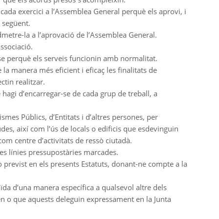
 cada exercici a l’Assemblea General perquè els aprovi, i
i següent.
dmetre-la a l’aprovació de l’Assemblea General.
ssociació.
se perquè els serveis funcionin amb normalitat.
 la manera més eficient i eficaç les finalitats de
ctin realitzar.
 hagi d’encarregar-se de cada grup de treball, a
smes Públics, d’Entitats i d’altres persones, per
es, així com l’ús de locals o edificis que esdevinguin
com centre d’activitats de ressò ciutadà.
les línies pressupostàries marcades.
 previst en els presents Estatuts, donant-ne compte a la
uïda d’una manera específica a qualsevol altre dels
en o que aquests deleguin expressament en la Junta