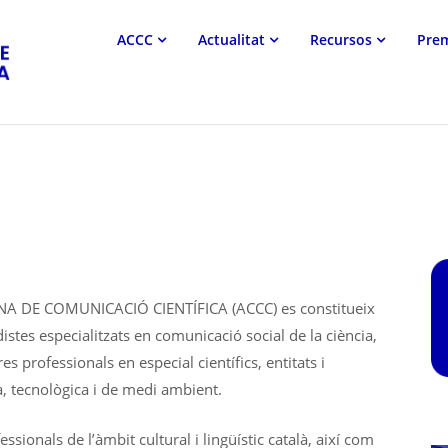
Associació
ACCC
Actualitat
Recursos
Pre
Catalana
de
Comunicació
Científica
 DE COMUNICACIÓ CIENTÍFICA (ACCC) es constitueix
istes especialitzats en comunicació social de la ciència,
s professionals en especial científics, entitats i
a, tecnològica i de medi ambient.
sionals de l’àmbit cultural i lingüístic català, així com