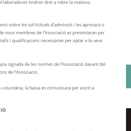
col·laboradores tindran dret a rebre la mateixa
.
unió sobre les sol·licituds d’admissió i les aprovarà o
 de nous membres de l’Associació es presentaran per
talls i qualificacions necessàries per optar a la seva
pia signada de les normes de l’Associació davant del
ons de l’Associació.
 voluntària, la baixa es comunicarà per escrit a
CIÓ