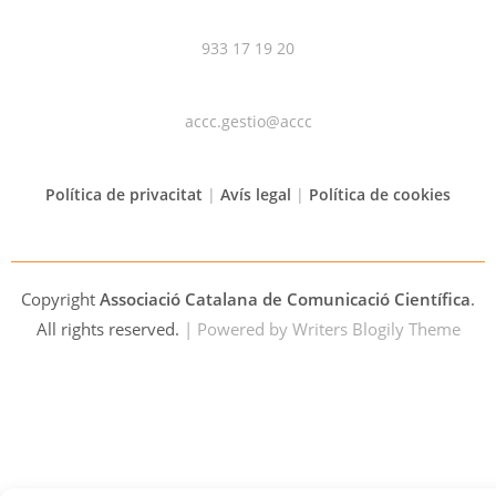
933 17 19 20
accc.gestio@accc
Política de privacitat
|
Avís legal
|
Política de cookies
Copyright
Associació Catalana de Comunicació Científica
.
All rights reserved.
| Powered by
Writers Blogily Theme