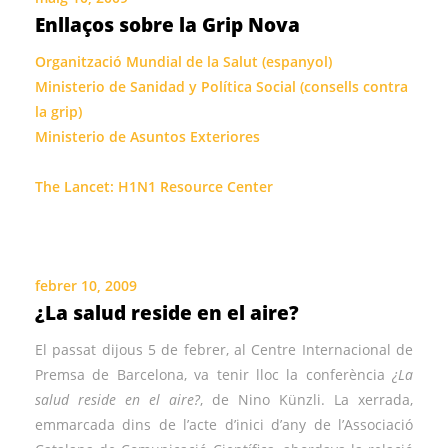
Enllaços sobre la Grip Nova
Organització Mundial de la Salut (espanyol)
Ministerio de Sanidad y Política Social (consells contra
la grip)
Ministerio de Asuntos Exteriores
The Lancet: H1N1 Resource Center
febrer 10, 2009
¿La salud reside en el aire?
El passat dijous 5 de febrer, al Centre Internacional de
Premsa de Barcelona, va tenir lloc la conferència
¿La
salud reside en el aire?
, de Nino Künzli. La xerrada,
emmarcada dins de l’acte d’inici d’any de l’Associació