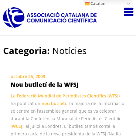
Skip
Catalan
Associació
to
content
Catalana
de
Comunicac
Científica
Categoria:
Notícies
octubre 25, 2009
Nou butlletí de la WFSJ
La Federació Mundial de Periodistes Científics (
WFSJ
)
ha publicat un
nou butlletí
. La majoria de la informació
se centra en l’assemblea general que es va celebrar
durant la Conferència Mundial de Periodistes Científic
(
WCSJ
), al juliol a Londres. El butlletí també conté la
primera carta de la nova presidenta de la WFSJ (Nadia