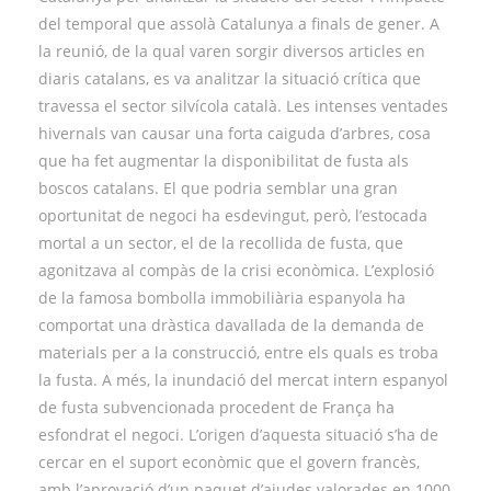
del temporal que assolà Catalunya a finals de gener. A
la reunió, de la qual varen sorgir diversos articles en
diaris catalans, es va analitzar la situació crítica que
travessa el sector silvícola català. Les intenses ventades
hivernals van causar una forta caiguda d’arbres, cosa
que ha fet augmentar la disponibilitat de fusta als
boscos catalans. El que podria semblar una gran
oportunitat de negoci ha esdevingut, però, l’estocada
mortal a un sector, el de la recollida de fusta, que
agonitzava al compàs de la crisi econòmica. L’explosió
de la famosa bombolla immobiliària espanyola ha
comportat una dràstica davallada de la demanda de
materials per a la construcció, entre els quals es troba
la fusta. A més, la inundació del mercat intern espanyol
de fusta subvencionada procedent de França ha
esfondrat el negoci. L’origen d’aquesta situació s’ha de
cercar en el suport econòmic que el govern francès,
amb l’aprovació d’un paquet d’ajudes valorades en 1000