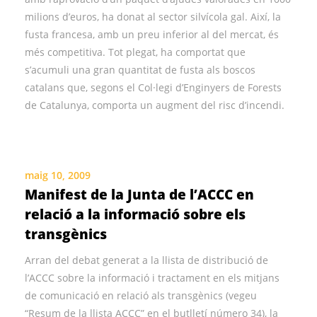
milions d’euros, ha donat al sector silvícola gal. Així, la
fusta francesa, amb un preu inferior al del mercat, és
més competitiva. Tot plegat, ha comportat que
s’acumuli una gran quantitat de fusta als boscos
catalans que, segons el Col·legi d’Enginyers de Forests
de Catalunya, comporta un augment del risc d’incendi.
maig 10, 2009
Manifest de la Junta de l’ACCC en
relació a la informació sobre els
transgènics
Arran del debat generat a la llista de distribució de
l’ACCC sobre la informació i tractament en els mitjans
de comunicació en relació als transgènics (vegeu
“Resum de la llista ACCC” en el butlletí número 34), la