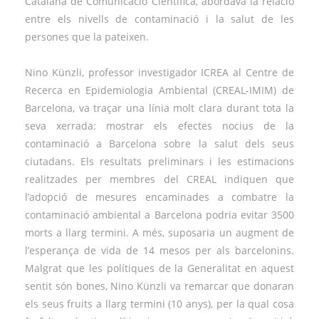
Catalana de Comunicació Científica, abordava la relació
entre els nivells de contaminació i la salut de les
persones que la pateixen.
Nino Künzli, professor investigador ICREA al Centre de
Recerca en Epidemiologia Ambiental (CREAL-IMIM) de
Barcelona, va traçar una línia molt clara durant tota la
seva xerrada: mostrar els efectes nocius de la
contaminació a Barcelona sobre la salut dels seus
ciutadans. Els resultats preliminars i les estimacions
realitzades per membres del CREAL indiquen que
l’adopció de mesures encaminades a combatre la
contaminació ambiental a Barcelona podria evitar 3500
morts a llarg termini. A més, suposaria un augment de
l’esperança de vida de 14 mesos per als barcelonins.
Malgrat que les polítiques de la Generalitat en aquest
sentit són bones, Nino Künzli va remarcar que donaran
els seus fruits a llarg termini (10 anys), per la qual cosa