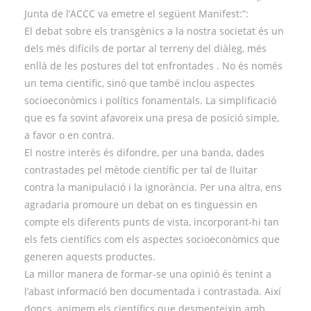
Junta de l’ACCC va emetre el següent Manifest:”:
El debat sobre els transgènics a la nostra societat és un
dels més difícils de portar al terreny del diàleg, més
enllà de les postures del tot enfrontades . No és només
un tema científic, sinó que també inclou aspectes
socioeconòmics i polítics fonamentals. La simplificació
que es fa sovint afavoreix una presa de posició simple,
a favor o en contra.
El nostre interès és difondre, per una banda, dades
contrastades pel mètode científic per tal de lluitar
contra la manipulació i la ignorància. Per una altra, ens
agradaria promoure un debat on es tinguessin en
compte els diferents punts de vista, incorporant-hi tan
els fets científics com els aspectes socioeconòmics que
generen aquests productes.
La millor manera de formar-se una opinió és tenint a
l’abast informació ben documentada i contrastada. Així
doncs, animem els científics que desmenteixin amb