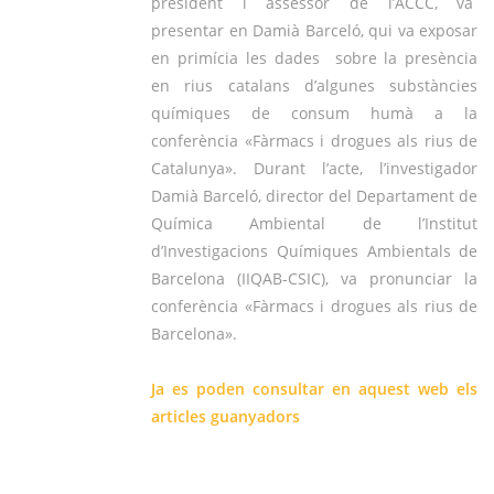
president i assessor de l’ACCC, va
presentar en Damià Barceló, qui va exposar
en primícia les dades sobre la presència
en rius catalans d’algunes substàncies
químiques de consum humà a la
conferència «Fàrmacs i drogues als rius de
Catalunya».
Durant l’acte, l’investigador
Damià Barceló, director del Departament de
Química Ambiental de l’Institut
d’Investigacions Químiques Ambientals de
Barcelona (IIQAB-CSIC), va pronunciar la
conferència «Fàrmacs i drogues als rius de
Barcelona».
Ja es poden consultar en aquest web
els
articles guanyadors