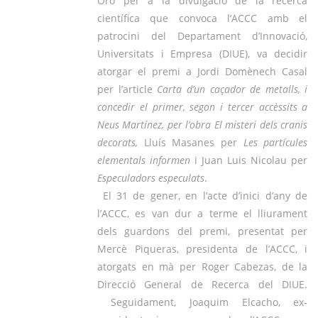
Oró per a la divulgació de la recerca
científica que convoca l’ACCC amb el
patrocini del Departament d’Innovació,
Universitats i Empresa (DIUE), va decidir
atorgar el premi a Jordi Domènech Casal
per l’article
Carta d’un caçador de metalls
, i
concedir el primer, segon i tercer accèssits a
Neus Martínez, per l’obra
El misteri dels cranis
decorats,
Lluís Masanes per
Les partícules
elementals informen
i Juan Luis Nicolau per
Especuladors especulats
.
El 31 de gener, en l’acte d’inici d’any de
l’ACCC, es van dur a terme el lliurament
dels guardons del premi, presentat per
Mercè Piqueras, presidenta de l’ACCC, i
atorgats en mà per Roger Cabezas, de la
Direcció General de Recerca del DIUE.
Seguidament, Joaquim Elcacho, ex-