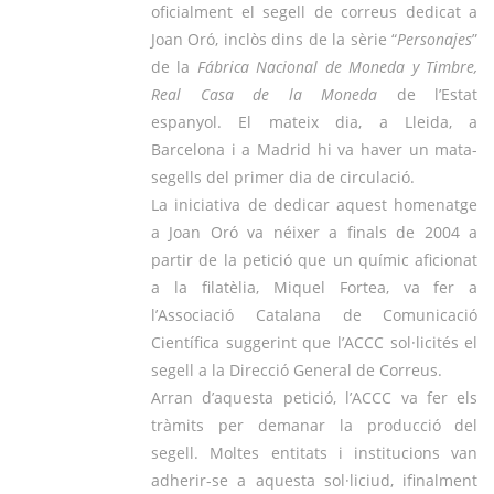
oficialment el segell de correus dedicat a
Joan Oró, inclòs dins de la sèrie “
Personajes
”
de la
Fábrica Nacional de Moneda y Timbre,
Real Casa de la Moneda
de l’Estat
espanyol. El mateix dia, a Lleida, a
Barcelona i a Madrid hi va haver un mata-
segells del primer dia de circulació.
La iniciativa de dedicar aquest homenatge
a Joan Oró va néixer a finals de 2004 a
partir de la petició que un químic aficionat
a la filatèlia, Miquel Fortea, va fer a
l’Associació Catalana de Comunicació
Científica suggerint que l’ACCC sol·licités el
segell a la Direcció General de Correus.
Arran d’aquesta petició, l’ACCC va fer els
tràmits per demanar la producció del
segell. Moltes entitats i institucions van
adherir-se a aquesta sol·liciud, ifinalment