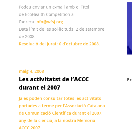
Podeu enviar un e-mail amb el Títol
de EcoHealth Competition a
l’adreça
info@wfsj.org
Data límit de les sol·licituds: 2 de setembre
de 2008.
Resolució del jurat: 6 d’octubre de 2008.
maig 4, 2008
Les activitatst de l’ACCC
Pr
durant el 2007
Ja es poden consultar totes les activitats
portades a terme per l’Associació Catalana
de Comunicació Científica durant el 2007,
any de la ciència, a la nostra
Memòria
ACCC 2007
.