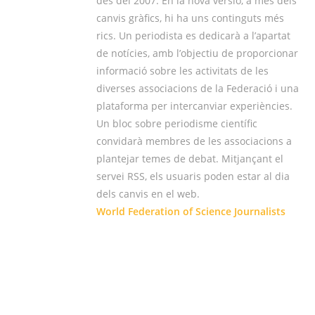
des del 2007. En la nova versió, a més dels
canvis gràfics, hi ha uns continguts més
rics. Un periodista es dedicarà a l’apartat
de notícies, amb l’objectiu de proporcionar
informació sobre les activitats de les
diverses associacions de la Federació i una
plataforma per intercanviar experiències.
Un bloc sobre periodisme científic
convidarà membres de les associacions a
plantejar temes de debat. Mitjançant el
servei RSS, els usuaris poden estar al dia
dels canvis en el web.
World Federation of Science Journalists