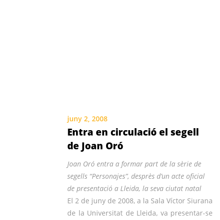
juny 2, 2008
Entra en circulació el segell
de Joan Oró
Joan Oró entra a formar part de la sèrie de
segells “Personajes”, desprès d’un acte oficial
de presentació a Lleida, la seva ciutat natal
El 2 de juny de 2008, a la Sala Víctor Siurana
de la Universitat de Lleida, va presentar-se