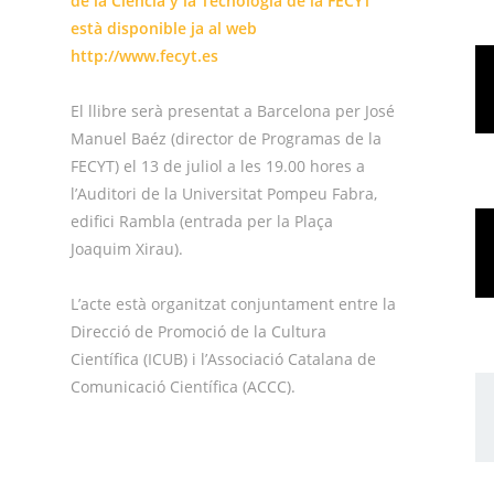
de la Ciencia y la Tecnología de la FECYT
està disponible ja al web
http://www.fecyt.es
El llibre serà presentat a Barcelona per José
Manuel Baéz (director de Programas de la
FECYT) el 13 de juliol a les 19.00 hores a
l’Auditori de la Universitat Pompeu Fabra,
edifici Rambla (entrada per la Plaça
Joaquim Xirau).
L’acte està organitzat conjuntament entre la
Direcció de Promoció de la Cultura
Científica (ICUB) i l’Associació Catalana de
Comunicació Científica (ACCC).