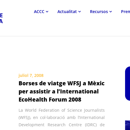
Associació
ACCC
Actualitat
Recursos
Pre
Catalana
de
Comunicació
Científica
juliol 7, 2008
Borses de viatge WFSJ a Mèxic
per assistir a l’International
EcoHealth Forum 2008
La World Federation of Science Journalists
(WFSJ), en col·laboració amb l’International
Development Research Centre (IDRC) de