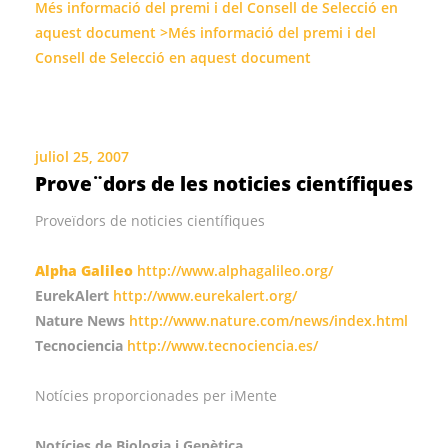
Més informació del premi i del Consell de Selecció en
aquest document >Més informació del premi i del
Consell de Selecció en aquest document
juliol 25, 2007
Prove¨dors de les noticies científiques
Proveïdors de noticies científiques
Alpha Galileo
http://www.alphagalileo.org/
EurekAlert
http://www.eurekalert.org/
Nature News
http://www.nature.com/news/index.html
Tecnociencia
http://www.tecnociencia.es/
Notícies proporcionades per iMente
Notícies de Biologia i Genètica