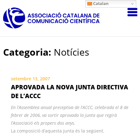
Skip
Catalan
Associació
to
content
Catalana
de
Comunicac
Científica
Categoria:
Notícies
setembre 13, 2007
APROVADA LA NOVA JUNTA DIRECTIVA
DE L’ACCC
En l’Assemblea anual preceptiva de l’ACCC, celebrada el 8 de
febrer de 2006, va sortir aprovada la junta que regirà
l’Associació els propers dos anys.
La composició d’aquesta junta és la següent.