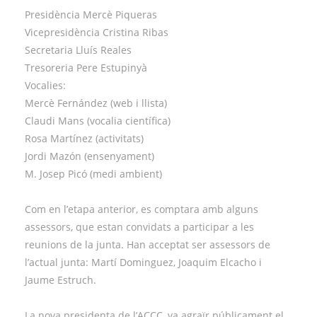
Presidència Mercè Piqueras
Vicepresidència Cristina Ribas
Secretaria Lluís Reales
Tresoreria Pere Estupinyà
Vocalies:
Mercè Fernández (web i llista)
Claudi Mans (vocalia científica)
Rosa Martínez (activitats)
Jordi Mazón (ensenyament)
M. Josep Picó (medi ambient)
Com en l’etapa anterior, es comptara amb alguns
assessors, que estan convidats a participar a les
reunions de la junta. Han acceptat ser assessors de
l’actual junta: Martí Dominguez, Joaquim Elcacho i
Jaume Estruch.
La nova presidenta de l’ACCC, va agraïr públicament el