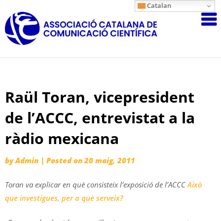
Skip
Catalan
Associació
to
content
Catalana
de
Comunicac
Científica
Raül Toran, vicepresident
de l’ACCC, entrevistat a la
ràdio mexicana
by
Admin
|
Posted on
20 maig, 2011
Toran va explicar en què consisteix l’exposició de l’ACCC
Això
que investigues, per a què serveix?