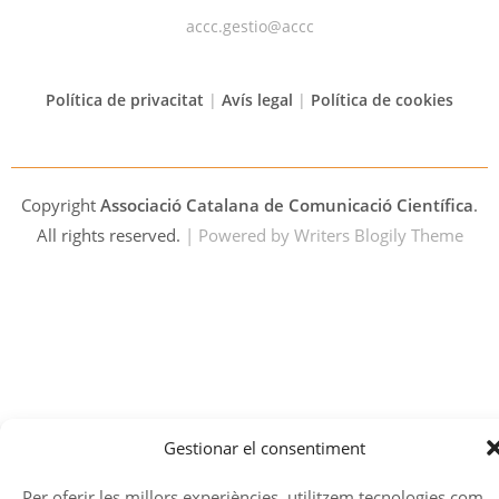
accc.gestio@accc
Política de privacitat
|
Avís legal
|
Política de cookies
Copyright
Associació Catalana de Comunicació Científica
.
All rights reserved.
| Powered by
Writers Blogily Theme
Gestionar el consentiment
Per oferir les millors experiències, utilitzem tecnologies com