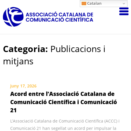
Skip
Catalan
Associació
to
content
Catalana
de
Comunicac
Científica
Categoria:
Publicacions i
mitjans
juny 17, 2026
Acord entre l’Associació Catalana de
Comunicació Científica i Comunicació
21
L’Associació Catalana de Comunicació Científica (ACCC) i
Comunicació 21 han segellat un acord per impulsar la