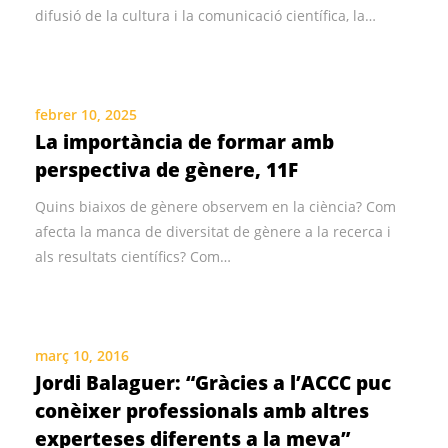
difusió de la cultura i la comunicació científica, la…
febrer 10, 2025
La importància de formar amb
perspectiva de gènere, 11F
Quins biaixos de gènere observem en la ciència? Com
afecta la manca de diversitat de gènere a la recerca i
als resultats científics? Com…
març 10, 2016
Jordi Balaguer: “Gràcies a l’ACCC puc
conèixer professionals amb altres
experteses diferents a la meva”