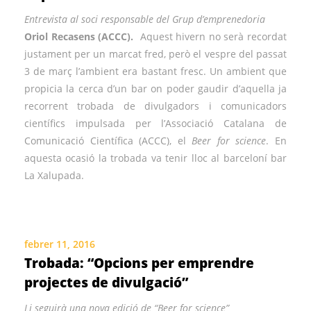
Entrevista al soci responsable del Grup d’emprenedoria
Oriol Recasens (ACCC).
Aquest hivern no serà recordat
justament per un marcat fred, però el vespre del passat
3 de març l’ambient era bastant fresc. Un ambient que
propicia la cerca d’un bar on poder gaudir d’aquella ja
recorrent trobada de divulgadors i comunicadors
científics impulsada per l’Associació Catalana de
Comunicació Científica (ACCC), el
Beer for science
. En
aquesta ocasió la trobada va tenir lloc al barceloní bar
La Xalupada.
febrer 11, 2016
Trobada: “Opcions per emprendre
projectes de divulgació”
Li seguirà una nova edició de “Beer for science”