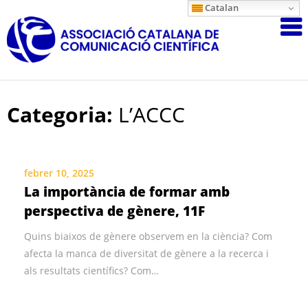
Skip
Catalan
Associació
to
content
Catalana
de
Comunicac
Científica
Categoria:
L’ACCC
febrer 10, 2025
La importància de formar amb
perspectiva de gènere, 11F
Quins biaixos de gènere observem en la ciència? Com
afecta la manca de diversitat de gènere a la recerca i
als resultats científics? Com…