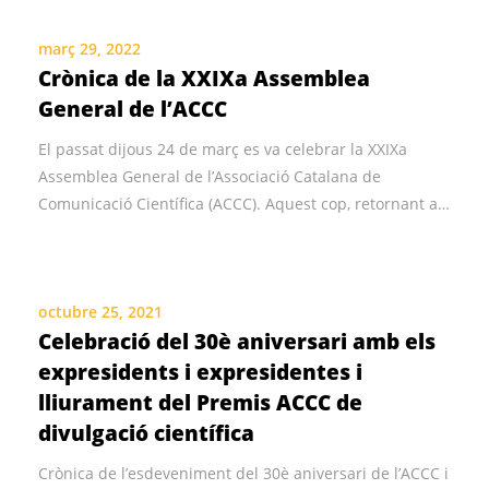
març 29, 2022
Crònica de la XXIXa Assemblea
General de l’ACCC
El passat dijous 24 de març es va celebrar la XXIXa
Assemblea General de l’Associació Catalana de
Comunicació Científica (ACCC). Aquest cop, retornant a…
octubre 25, 2021
Celebració del 30è aniversari amb els
expresidents i expresidentes i
lliurament del Premis ACCC de
divulgació científica
Crònica de l’esdeveniment del 30è aniversari de l’ACCC i