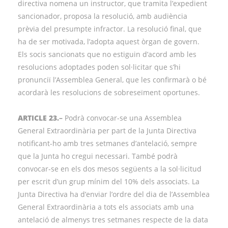
directiva nomena un instructor, que tramita l’expedient
sancionador, proposa la resolució, amb audiència
prèvia del presumpte infractor. La resolució final, que
ha de ser motivada, l’adopta aquest òrgan de govern.
Els socis sancionats que no estiguin d’acord amb les
resolucions adoptades poden sol·licitar que s’hi
pronunciï l’Assemblea General, que les confirmarà o bé
acordarà les resolucions de sobreseïment oportunes.
ARTICLE 23.
–
Podrà convocar-se una Assemblea
General Extraordinària per part de la Junta Directiva
notificant-ho amb tres setmanes d’antelació, sempre
que la Junta ho cregui necessari. També podrà
convocar-se en els dos mesos següents a la sol·licitud
per escrit d’un grup mínim del 10% dels associats. La
Junta Directiva ha d’enviar l’ordre del dia de l’Assemblea
General Extraordinària a tots els associats amb una
antelació de almenys tres setmanes respecte de la data