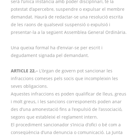
serà l’única instància amb poder disciplinari, té la
potestat d’apercebre, suspendre o expulsar el membre
demandat. Haurà de redactar-se una resolució escrita
de les raons de qualsevol suspensió o expulsió i
presentar-la a la següent Assemblea General Ordinària.
Una queixa formal ha d’enviar-se per escrit i
degudament signada pel demandant.
ARTICLE 22.
–
L’òrgan de govern pot sancionar les
infraccions comeses pels socis que incompleixin les
seves obligacions.
Aquestes infraccions es poden qualificar de lleus, greus
i molt greus, i les sancions corresponents poden anar
des d’una amonestació fins a l’expulsió de l’associació,
segons que estableixi el reglament intern.
El procediment sancionador s’inicia d’ofici o bé com a
conseqüència d’una denuncia o comunicació. La Junta