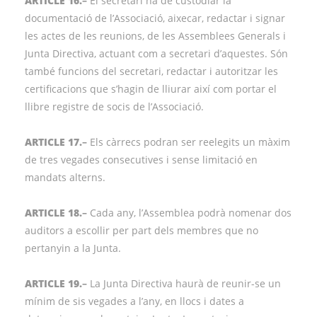
ARTICLE 16.
–
El secretari ha de custodiar la
documentació de l’Associació, aixecar, redactar i signar
les actes de les reunions, de les Assemblees Generals i
Junta Directiva, actuant com a secretari d’aquestes. Són
també funcions del secretari, redactar i autoritzar les
certificacions que s’hagin de lliurar així com portar el
llibre registre de socis de l’Associació.
ARTICLE 17.
–
Els càrrecs podran ser reelegits un màxim
de tres vegades consecutives i sense limitació en
mandats alterns.
ARTICLE 18.
–
Cada any, l’Assemblea podrà nomenar dos
auditors a escollir per part dels membres que no
pertanyin a la Junta.
ARTICLE 19.
–
La Junta Directiva haurà de reunir-se un
mínim de sis vegades a l’any, en llocs i dates a