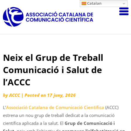
Skip
Catalan
Associació
to
content
Catalana
de
Comunicac
Científica
Neix el Grup de Treball
Comunicació i Salut de
l’ACCC
by
ACCC
|
Posted on
17 juny, 2026
L’
Associació Catalana de Comunicació Científica
(ACCC)
estrena un nou grup de treball dedicat a la comunicació
científica aplicada a la salut. El
Grup de Comunicació i
Salut
, neix amb l’objectiu de
promoure l’alfabetització en