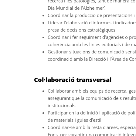
recerca i les patologies, tant de manera c
Dia Mundial de l’Alzheimer).
Coordinar la producció de presentacions i
Liderar l’elaboració d’informes i indicadors
presa de decisions estratègiques.
Coordinar i fer seguiment d’agències o pro
coherència amb les línies editorials i de 
Gestionar situacions de comunicació sens
coordinació amb la Direcció i l’Àrea de C
Col·laboració transversal
Col·laborar amb els equips de recerca, gest
assegurant que la comunicació dels resulta
institucionals.
Participar en la definició i aplicació de po
de materials i guies d’estil.
Coordinar-se amb la resta d’àrees, especia
Fons, per garantir una comunicació integr