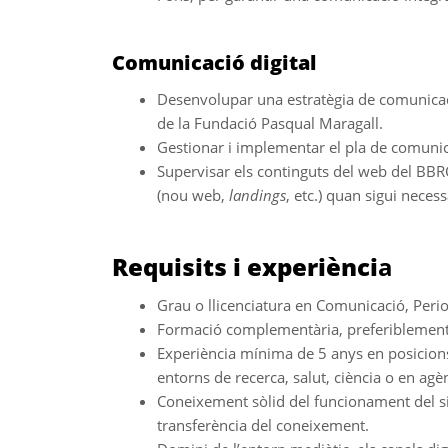
Comunicació digital
Desenvolupar una estratègia de comunicaci
de la Fundació Pasqual Maragall.
Gestionar i implementar el pla de comunica
Supervisar els continguts del web del BBR
(nou web,
landings
, etc.) quan sigui necess
Requisits i experiènci
a
Grau o llicenciatura en Comunicació, Period
Formació complementària, preferiblement 
Experiència mínima de 5 anys en posicions
entorns de recerca, salut, ciència o en agè
Coneixement sòlid del funcionament del sist
transferència del coneixement.