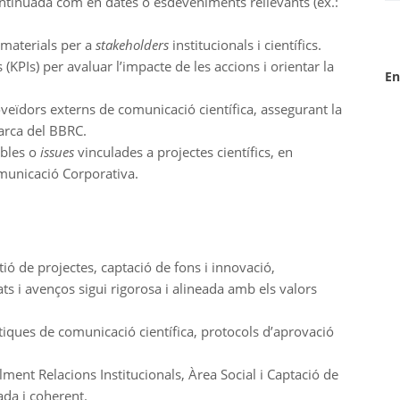
ontinuada com en dates o esdeveniments rellevants (ex.:
 materials per a
stakeholders
institucionals i científics.
 (KPIs) per avaluar l’impacte de les accions i orientar la
En
veïdors externs de comunicació científica, assegurant la
marca del BBRC.
ibles o
issues
vinculades a projectes científics, en
omunicació Corporativa.
ió de projectes, captació de fons i innovació,
ts i avenços sigui rigorosa i alineada amb els valors
lítiques de comunicació científica, protocols d’aprovació
lment Relacions Institucionals, Àrea Social i Captació de
ada i coherent.