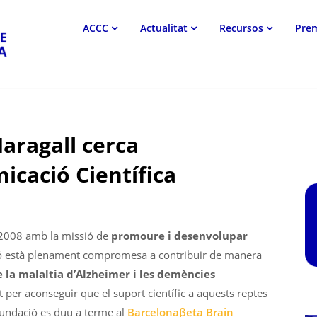
Associació
ACCC
Actualitat
Recursos
Pre
Catalana
de
Comunicació
Científica
aragall cerca
cació Científica
 2008 amb la missió de
promoure i desenvolupar
 està plenament compromesa a contribuir de manera
e la malaltia d’Alzheimer i les demències
t per aconseguir que el suport científic a aquests reptes
 Fundació es duu a terme al
Barcelonaβeta Brain