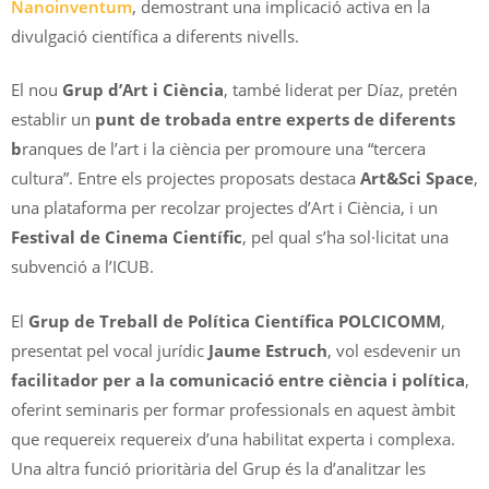
Nanoinventum
, demostrant una implicació activa en la
divulgació científica a diferents nivells.
El nou
Grup d’Art i Ciència
, també liderat per Díaz, pretén
establir un
punt de trobada entre experts de diferents
b
ranques de l’art i la ciència per promoure una “tercera
cultura”. Entre els projectes proposats destaca
Art&Sci Space
,
una plataforma per recolzar projectes d’Art i Ciència, i un
Festival de Cinema Científic
, pel qual s’ha sol·licitat una
subvenció a l’ICUB.
El
Grup de Treball de Política Científica POLCICOMM
,
presentat pel vocal jurídic
Jaume Estruch
, vol esdevenir un
facilitador per a la comunicació entre ciència i política
,
oferint seminaris per formar professionals en aquest àmbit
que requereix requereix d’una habilitat experta i complexa.
Una altra funció prioritària del Grup és la d’analitzar les