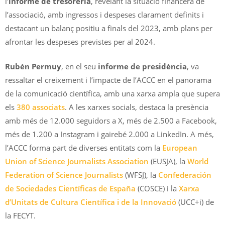
l’
informe de tresoreria
, revelant la situació financera de
l’associació, amb ingressos i despeses clarament definits i
destacant un balanç positiu a finals del 2023, amb plans per
afrontar les despeses previstes per al 2024.
Rubén Permuy
, en el seu
informe de presidència
, va
ressaltar el creixement i l’impacte de l’ACCC en el panorama
de la comunicació científica, amb una xarxa ampla que supera
els
380 associats
. A les xarxes socials, destaca la presència
amb més de 12.000 seguidors a X, més de 2.500 a Facebook,
més de 1.200 a Instagram i gairebé 2.000 a LinkedIn. A més,
l’ACCC forma part de diverses entitats com la
European
Union of Science Journalists Association
(EUSJA), la
World
Federation of Science Journalists
(WFSJ), la
Confederación
de Sociedades Científicas de España
(COSCE) i la
Xarxa
d’Unitats de Cultura Científica i de la Innovació
(UCC+i) de
la FECYT.