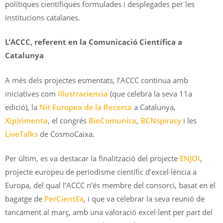
polítiques científiques formulades i desplegades per les
institucions catalanes.
L’ACCC, referent en la Comunicació Científica a
Catalunya
A més dels projectes esmentats, l’ACCC continua amb
iniciatives com
Illustraciencia
(que celebra la seva 11a
edició), la
Nit Europea de la Recerca
a Catalunya,
X(p)rimenta
, el congrés
BioComunica
,
BCNspiracy
i les
LiveTalks
de CosmoCaixa.
Per últim, es va destacar la finalització del projecte
ENJOI
,
projecte europeu de periodisme científic d’excel·lència a
Europa, del qual l’ACCC n’és membre del consorci, basat en el
bagatge de
PerCientEx
, i que va celebrar la seva reunió de
tancament al març, amb una valoració excel·lent per part del