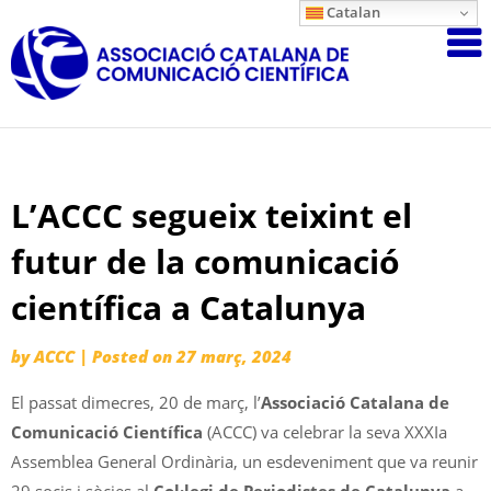
Skip
Catalan
Associació
to
content
Catalana
de
Comunicac
Científica
L’ACCC segueix teixint el
futur de la comunicació
científica a Catalunya
by
ACCC
|
Posted on
27 març, 2024
El passat dimecres, 20 de març, l’
Associació Catalana de
Comunicació Científica
(ACCC) va celebrar la seva XXXIa
Assemblea General Ordinària, un esdeveniment que va reunir
29 socis i sòcies al
Col·legi de Periodistes de Catalunya
a