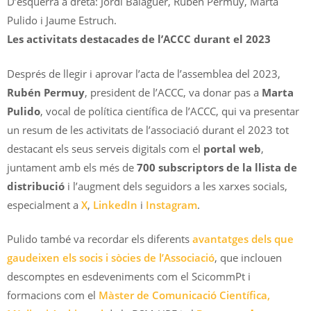
D’esquerra a dreta: Jordi Balaguer, Rubén Permuy, Marta
Pulido i Jaume Estruch.
Les activitats destacades de l’ACCC durant el 2023
Després de llegir i aprovar l’acta de l’assemblea del 2023,
Rubén Permuy
, president de l’ACCC, va donar pas a
Marta
Pulido
, vocal de política científica de l’ACCC, qui va presentar
un resum de les activitats de l’associació durant el 2023 tot
destacant els seus serveis digitals com el
portal web
,
juntament amb els més de
700 subscriptors de la llista de
distribució
i l’augment dels seguidors a les xarxes socials,
especialment a
X
,
LinkedIn
i
Instagram
.
Pulido també va recordar els diferents
avantatges dels que
gaudeixen els socis i sòcies de l’Associació
, que inclouen
descomptes en esdeveniments com el ScicommPt i
formacions com el
Màster de Comunicació Científica,