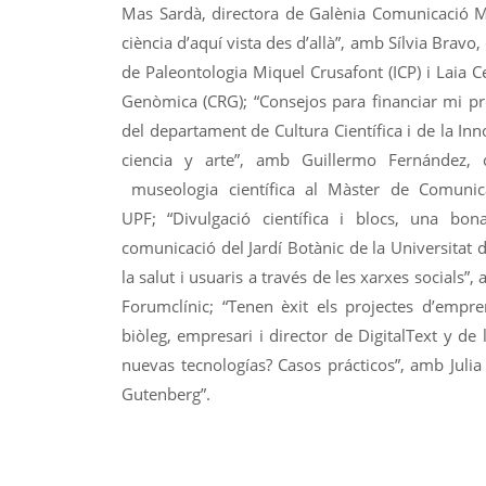
Mas Sardà, directora de Galènia Comunicació Mè
ciència d’aquí vista des d’allà”, amb Sílvia Bravo, 
de Paleontologia Miquel Crusafont (ICP) i Laia 
Genòmica (CRG); “Consejos para financiar mi pr
del departament de Cultura Científica i de la In
ciencia y arte”, amb Guillermo Fernández, 
museologia científica al Màster de Comunica
UPF; “Divulgació científica i blocs, una bo
comunicació del Jardí Botànic de la Universitat 
la salut i usuaris a través de les xarxes socials
Forumclínic; “Tenen èxit els projectes d’empre
biòleg, empresari i director de DigitalText y de
nuevas tecnologías? Casos prácticos”, amb Julia
Gutenberg”.