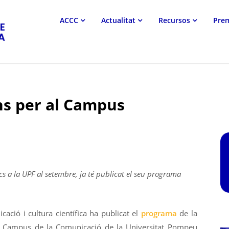
Associació
ACCC
Actualitat
Recursos
Pre
Catalana
de
Comunicació
Científica
ns per al Campus
s a la UPF al setembre, ja té publicat el seu programa
ció i cultura científica ha publicat el
programa
de la
 Campus de la Comunicació de la Universitat Pompeu