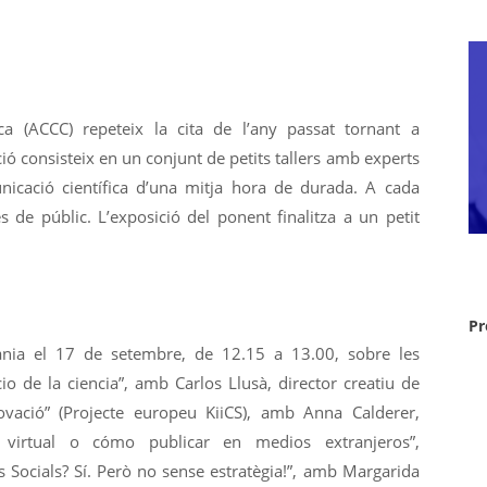
ca (ACCC) repeteix la cita de l’any passat tornant a
ió consisteix en un conjunt de petits tallers amb experts
nicació científica d’una mitja hora de durada. A cada
 de públic. L’exposició del ponent finalitza a un petit
Pr
tània el 17 de setembre, de 12.15 a 13.00, sobre les
o de la ciencia”, amb Carlos Llusà, director creatiu de
ovació” (Projecte europeu KiiCS), amb Anna Calderer,
n virtual o cómo publicar en medios extranjeros”,
s Socials? Sí. Però no sense estratègia!”, amb Margarida