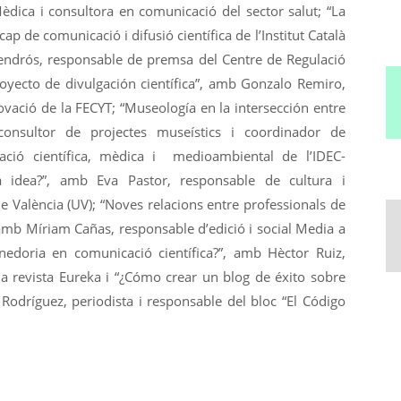
dica i consultora en comunicació del sector salut; “La
cap de comunicació i difusió científica de l’Institut Català
Cendrós, responsable de premsa del Centre de Regulació
oyecto de divulgación científica”, amb Gonzalo Remiro,
novació de la FECYT; “Museología en la intersección entre
consultor de projectes museístics i coordinador de
ció científica, mèdica i medioambiental de l’IDEC-
na idea?”, amb Eva Pastor, responsable de cultura i
de València (UV); “Noves relacions entre professionals de
”, amb Míriam Cañas, responsable d’edició i social Media a
nedoria en comunicació científica?”, amb Hèctor Ruiz,
 la revista Eureka i “¿Cómo crear un blog de éxito sobre
 Rodríguez, periodista i responsable del bloc “El Código