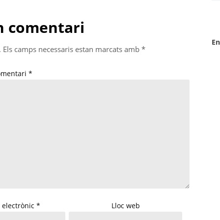
n comentari
En
.
Els camps necessaris estan marcats amb
*
omentari
*
 electrònic
*
Lloc web