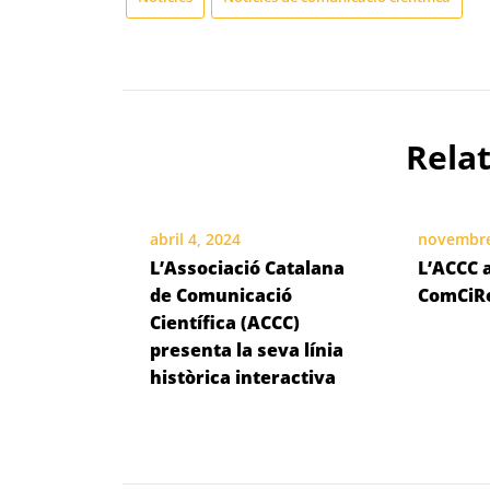
Rela
abril 4, 2024
novembre
L’Associació Catalana
L’ACCC a
de Comunicació
ComCiR
Científica (ACCC)
presenta la seva línia
històrica interactiva