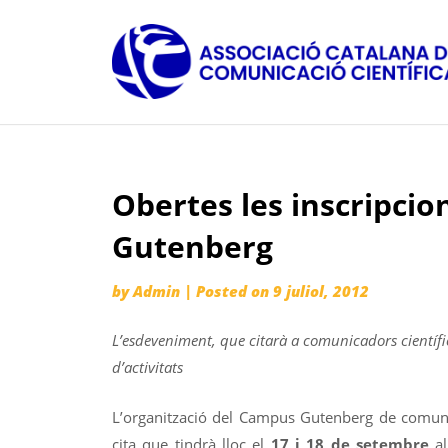
Skip
to
content
Obertes les inscripcio
Gutenberg
by
Admin
|
Posted on
9 juliol, 2012
L’esdeveniment, que citarà a comunicadors científic
d’activitats
L’organització del Campus Gutenberg de comunica
cita que tindrà lloc el
17 i 18 de setembre
al