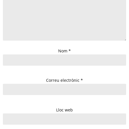
Nom
*
Correu electrònic
*
Lloc web