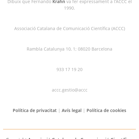
Dibuix que Fernando
Krahn
va fer expressament a l’ACCC el
1990.
Associació Catalana de Comunicació Científica (ACCC)
Rambla Catalunya 10, 1; 08020 Barcelona
933 17 19 20
accc.gestio@accc
Política de privacitat
|
Avís legal
|
Política de cookies