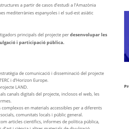
aestructures a partir de casos d’estudi a l’Amazònia
nes mediterrànies espanyoles i el sud-est asiàtic
tigadors principals del projecte per
desenvolupar les
lgació i participació pública.
estratègia de comunicació i disseminació del projecte
l’ERC i d’Horizon Europe.
Pr
 projecte LAND.
ls canals digitals del projecte, inclosos el web, les
formes.
cs complexos en materials accessibles per a diferents
socials, comunitats locals i públic general.
m articles científics, informes de política pública,
’art i ciència i altres materials de divulgació.