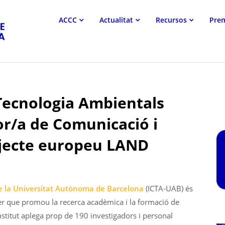
Associació
ACCC
Actualitat
Recursos
Pre
Catalana
de
Comunicació
Científica
i Tecnologia Ambientals
or/a de Comunicació i
rojecte europeu LAND
de la Universitat Autònoma de Barcelona
(ICTA-UAB) és
nter que promou la recerca acadèmica i la formació de
nstitut aplega prop de 190 investigadors i personal