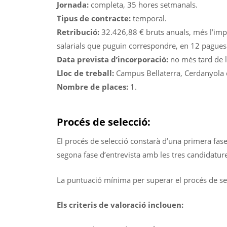
Jornada:
completa, 35 hores setmanals.
Tipus de contracte:
temporal.
Retribució:
32.426,88 € bruts anuals, més l’im
salarials que puguin correspondre, en 12 pagues
Data prevista d’incorporació:
no més tard de l
Lloc de treball:
Campus Bellaterra, Cerdanyola d
Nombre de places:
1.
Procés de selecció:
El procés de selecció constarà d’una primera fas
segona fase d’entrevista amb les tres candidatur
La puntuació mínima per superar el procés de se
Els criteris de valoració inclouen: