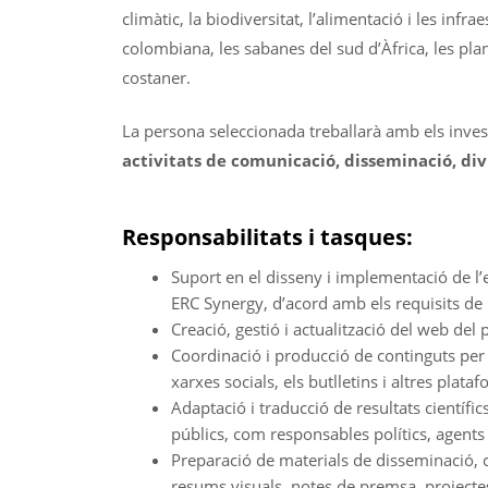
climàtic, la biodiversitat, l’alimentació i les infr
colombiana, les sabanes del sud d’Àfrica, les pla
costaner.
La persona seleccionada treballarà amb els inves
activitats de comunicació, disseminació, divu
Responsabilitats i tasques:
Suport en el disseny i implementació de l’
ERC Synergy, d’acord amb els requisits de 
Creació, gestió i actualització del web del
Coordinació i producció de continguts per a
xarxes socials, els butlletins i altres plata
Adaptació i traducció de resultats científi
públics, com responsables polítics, agents 
Preparació de materials de disseminació, co
resums visuals, notes de premsa, projectes d