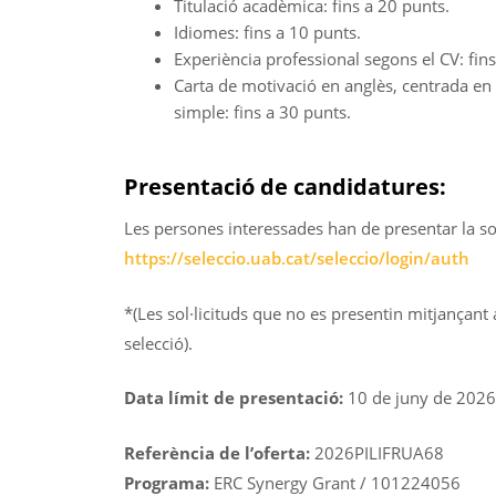
Titulació acadèmica: fins a 20 punts.
Idiomes: fins a 10 punts.
Experiència professional segons el CV: fins
Carta de motivació en anglès, centrada en
simple: fins a 30 punts.
Presentació de candidatures:
Les persones interessades han de presentar la sol·
https://seleccio.uab.cat/seleccio/login/auth
*(Les sol·licituds que no es presentin mitjançant
selecció).
Data límit de presentació:
10 de juny de 2026,
Referència de l’oferta:
2026PILIFRUA68
Programa:
ERC Synergy Grant / 101224056