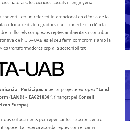
ies naturals, les ciències socials i l’enginyeria.
 convertit en un referent internacional en ciència de la
menta enfocaments integradors que connecten la ciència,
ndre millor els complexos reptes ambientals i contribuir
 distintiva de l’ICTA-UAB és el seu ferm compromís amb la
 vies transformadores cap a la sostenibilitat.
nicació i Participació
per al projecte europeu
“Land
form (LAND) – EA621838”
, finançat pel
Consell
rizon Europe
).
 nous enfocaments per repensar les relacions entre
l’Antropocè. La recerca aborda reptes com el canvi