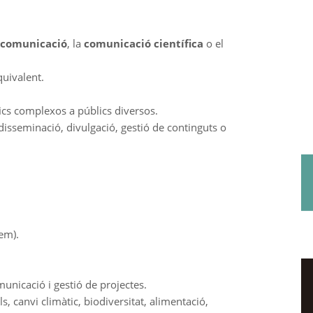
a comunicació
, la
comunicació científica
o el
quivalent.
ics complexos a públics diversos.
isseminació, divulgació, gestió de continguts o
em).
unicació i gestió de projectes.
 canvi climàtic, biodiversitat, alimentació,