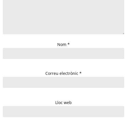
Nom
*
Correu electrònic
*
Lloc web