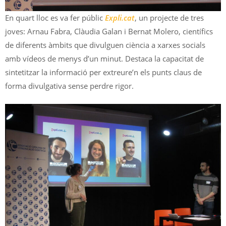
En quart lloc es va fer públic
Expli.cat
, un projecte de tres
joves: Arnau Fabra, Clàudia Galan i Bernat Molero, científics
de diferents àmbits que divulguen ciència a xarxes socials
amb vídeos de menys d’un minut. Destaca la capacitat de
sintetitzar la informació per extreure’n els punts claus de
forma divulgativa sense perdre rigor.