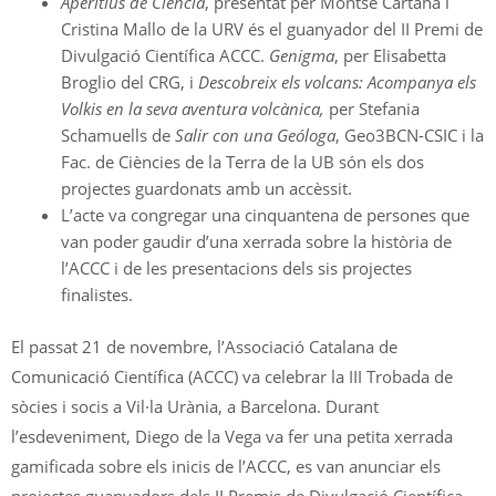
Aperitius de Ciència
, presentat per Montse Cartañà i
Cristina Mallo de la URV és el guanyador del II Premi de
Divulgació Científica ACCC.
Genigma
, per Elisabetta
Broglio del CRG, i
Descobreix els volcans: Acompanya els
Volkis en la seva aventura volcànica,
per Stefania
Schamuells de
Salir con una Geóloga
, Geo3BCN-CSIC i la
Fac. de Ciències de la Terra de la UB són els dos
projectes guardonats amb un accèssit.
L’acte va congregar una cinquantena de persones que
van poder gaudir d’una xerrada sobre la història de
l’ACCC i de les presentacions dels sis projectes
finalistes.
El passat 21 de novembre, l’Associació Catalana de
Comunicació Científica (ACCC) va celebrar la III Trobada de
sòcies i socis a Vil·la Urània, a Barcelona. Durant
l’esdeveniment, Diego de la Vega va fer una petita xerrada
gamificada sobre els inicis de l’ACCC, es van anunciar els