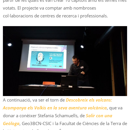
votats. El projecte va comptar amb nombroses
col·laboracions de centres de recerca i professionals.
A continuació, va ser el torn de
Descobreix els volcans:
Acompanya els Volkis en la seva aventura volcànica
, que va
donar a conèixer Stefania Schamuells, de
Salir con una
Geóloga
, Geo3BCN-CSIC i la Facultat de Ciències de la Terra de