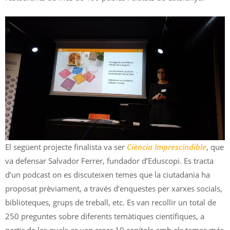
El següent projecte finalista va ser
Ciència Imprescindible
, que
va defensar Salvador Ferrer, fundador d’Eduscopi. Es tracta
d’un podcast on es discuteixen temes que la ciutadania ha
proposat prèviament, a través d’enquestes per xarxes socials,
biblioteques, grups de treball, etc. Es van recollir un total de
250 preguntes sobre diferents temàtiques científiques, a
partir de les quals es van crear 10 capítols amb els temes més