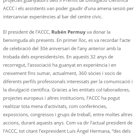
projectes guanyadors dels II Premis de Divulgació Científica
ACCC i els assistents van poder gaudir d’una amena sessió per
intercanviar experiències al bar del centre cívic.
El president de l’ACCC,
Rubén Permuy
va donar la
benvinguda als presents. En primer lloc, es va recordar l’acte
de celebració del 30è aniversari de l’any anterior amb la
trobada dels expresidents/es. En aquests 32 anys de
recorregut, l’associació ha guanyat en experiència i en
creixement fins sumar, actualment, 360 sòcies i socis de
diferents perfils professionals interessats per la comunicació i
la divulgació científica. Gràcies a les entitats col·laboradores,
projectes europeus i altres institucions, l’ACCC ha pogut
realitzar tota mena d’activitats, com conferències,
exposicions, congressos i grups de treball, entre moltes altres
accions, durant aquests anys. Com va dir l’actual president de
l’ACCC, tot citant l’expresident Luis Ángel Hermana, “des dels