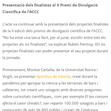
Presentació dels finalistes al II Premi de Divulgació
Científica de l’ACCC
L’acte va continuar amb la presentació dels projectes finalistes
de la II edició dels premis de divulgació científica de l’ACCC.
“No ha estat una tasca fàcil, per al jurat, escollir entre tots els
projectes als sis finalistes”, va explicar Rubén Permuy. Els sis
projectes finalistes van poder presentar el seu projecte durant
la jornada.
Primerament, Montse Cartañà, de la Universitat Rovira i
Virgili, va presentar
Aperitius de Ciència
, creat durant la
pandèmia per apropar la ciència a les terrasses de bars i
cafeteries, tot creant uns sotagots amb diverses preguntes
sobre curiositats científiques,, com per exemple
El teu consum
afecta el canvi climàtic?
, van repartir 100.000 sotagots a bars i
restaurants de més de 400 pobles i ciutats de Catalunya.