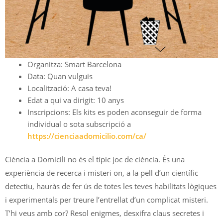
Organitza: Smart Barcelona
Data: Quan vulguis
Localització: A casa teva!
Edat a qui va dirigit: 10 anys
Inscripcions: Els kits es poden aconseguir de forma
individual o sota subscripció a
https://cienciaadomicilio.com/ca/
Ciència a Domicili no és el típic joc de ciència. És una
experiència de recerca i misteri on, a la pell d’un científic
detectiu, hauràs de fer ús de totes les teves habilitats lògiques
i experimentals per treure l’entrellat d’un complicat misteri.
T’hi veus amb cor? Resol enigmes, desxifra claus secretes i