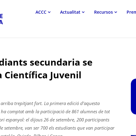
Associació
ACCC
Actualitat
Recursos
Pre
Catalana
de
Comunicació
Científica
diants secundaria se
 Científica Juvenil
 arriba trepitjant fort. La primera edició d’aquesta
, ha comptat amb la participació de 861 alumnes de tot
itori espanyol: el dijous 26 de setembre, 200 participants
de setembre, van ser 700 els estudiants que van participar