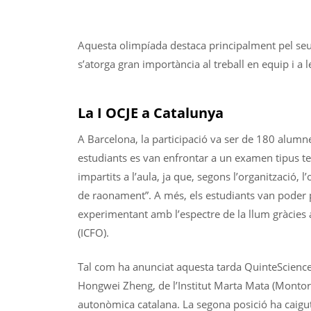
Aquesta olimpíada destaca principalment pel seu p
s’atorga gran importància al treball en equip i a l
La I OCJE a Catalunya
A Barcelona, ​​la participació va ser de 180 alumne
estudiants es van enfrontar a un examen tipus t
impartits a l’aula, ja que, segons l’organització, l
de raonament”. A més, els estudiants van poder p
experimentant amb l’espectre de la llum gràcies a 
(ICFO).
Tal com ha anunciat aquesta tarda QuinteScien
Hongwei Zheng, de l’Institut Marta Mata (Montorn
autonòmica catalana. La segona posició ha caigu