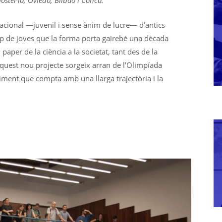
stel·la, Oviedo, Bilbao i Conca.
nacional —juvenil i sense ànim de lucre— d’antics
rup de joves que la forma porta gairebé una dècada
aper de la ciència a la societat, tant des de la
Aquest nou projecte sorgeix arran de l’Olimpíada
niment que compta amb una llarga trajectòria i la