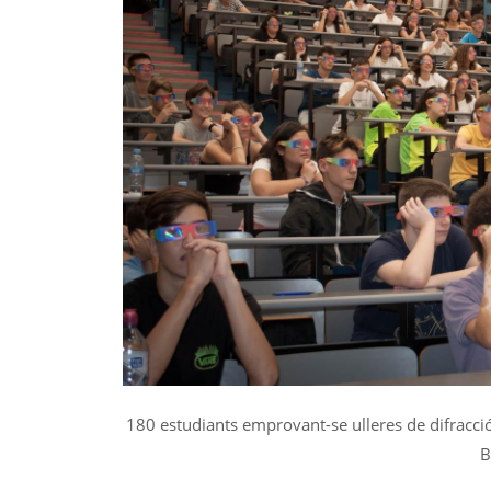
180 estudiants emprovant-se ulleres de difracció 
B