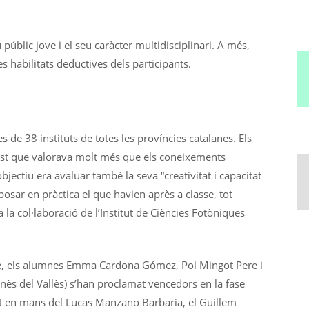
úblic jove i el seu caràcter multidisciplinari. A més,
es habilitats deductives dels participants.
s de 38 instituts de totes les províncies catalanes. Els
est que valorava molt més que els coneixements
’objectiu era avaluar també la seva “creativitat i capacitat
osar en pràctica el que havien après a classe, tot
la col·laboració de l’Institut de Ciències Fotòniques
ce, els alumnes Emma Cardona Gómez, Pol Mingot Pere i
ès del Vallès) s’han proclamat vencedors en la fase
t en mans del Lucas Manzano Barbaria, el Guillem