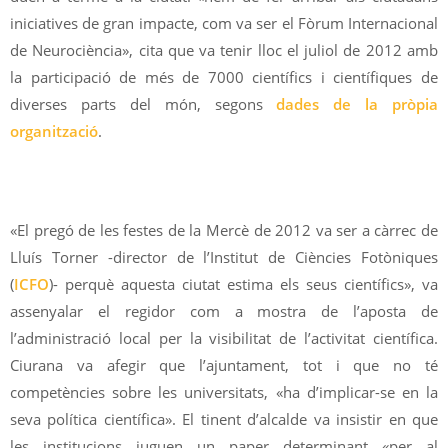
iniciatives de gran impacte, com va ser el Fòrum Internacional
de Neurociència», cita que va tenir lloc el juliol de 2012 amb
la participació de més de 7000 científics i científiques de
diverses parts del món, segons
dades de la pròpia
organització
.
«El pregó de les festes de la Mercè de 2012 va ser a càrrec de
Lluís Torner -director de l’Institut de Ciències Fotòniques
(
ICFO
)- perquè aquesta ciutat estima els seus científics», va
assenyalar el regidor com a mostra de l’aposta de
l’administració local per la visibilitat de l’activitat científica.
Ciurana va afegir que l’ajuntament, tot i que no té
competències sobre les universitats, «ha d’implicar-se en la
seva política científica». El tinent d’alcalde va insistir en que
les institucions juguen un paper determinant «per al