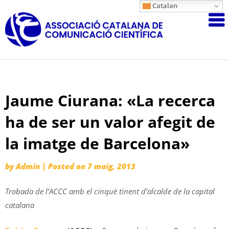
Skip
Catalan
Associació
to
content
Catalana
de
Comunicac
Científica
Jaume Ciurana: «La recerca
ha de ser un valor afegit de
la imatge de Barcelona»
by
Admin
|
Posted on
7 maig, 2013
Trobada de l’ACCC amb el cinquè tinent d’alcalde de la capital
catalana