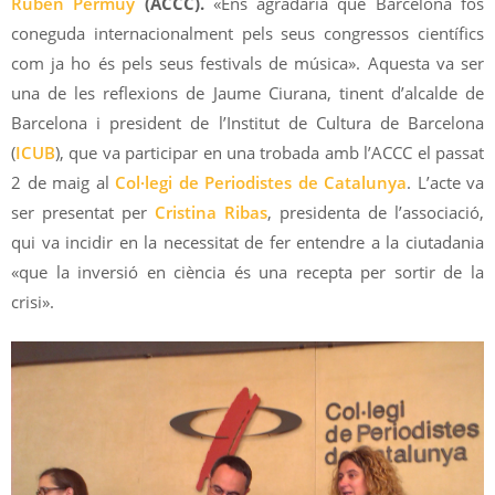
Rubén Permuy
(ACCC).
«Ens agradaria que Barcelona fos
coneguda internacionalment pels seus congressos científics
com ja ho és pels seus festivals de música». Aquesta va ser
una de les reflexions de Jaume Ciurana, tinent d’alcalde de
Barcelona i president de l’Institut de Cultura de Barcelona
(
ICUB
), que va participar en una trobada amb l’ACCC el passat
2 de maig al
Col·legi de Periodistes de Catalunya
. L’acte va
ser presentat per
Cristina Ribas
, presidenta de l’associació,
qui va incidir en la necessitat de fer entendre a la ciutadania
«que la inversió en ciència és una recepta per sortir de la
crisi».