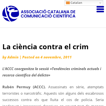
Skip
Catalan
Associació
to
content
Catalana
de
Comunicac
Científica
La ciència contra el crim
by
Admin
|
Posted on
4 novembre, 2011
L’ACCC coorganitza la sessió «Tendències criminals actuals i
recerca científica del delicte»
Rubén Permuy (ACCC).
Assassinats en sèrie, atemptats
terroristes o narcotràfic. Aquests són alguns dels escabrosos
successos contra els que lluita el cos de policia. Seria
inadequat i innecessari descriure en aquest text de manera