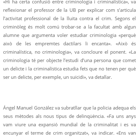
«Hi ha certa confusió entre criminologia i criminalística», va
reflexionar el professor de la UB per explicar com s’articula
l’activitat professional de la lluita contra el crim. Segons el
criminòleg és molt comú trobar-se a la facultat amb algun
alumne que argumenta voler estudiar criminologia «perquè
això de les empremtes dactilars li encanta». «Això és
criminalística, no criminologia», va concloure el ponent. «La
criminologia té per objecte l’estudi d’una persona que comet
un delicte i la criminalística estudia fets que no tenen per què
ser un delicte, per exemple, un suïcidi», va detallar.
Ángel Manuel González va subratllar que la policia adequa els
seus mètodes als nous tipus de delinqüència. «Fa uns anys
vam viure una expansió mundial de la criminalitat i es va
encunyar el terme de crim organitzat», va indicar. «Ens van