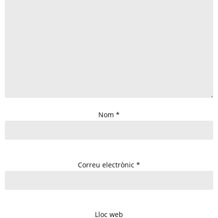
Nom
*
Correu electrònic
*
Lloc web