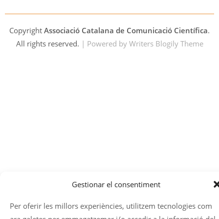
Copyright
Associació Catalana de Comunicació Científica
.
All rights reserved.
| Powered by
Writers Blogily Theme
Gestionar el consentiment
Per oferir les millors experiències, utilitzem tecnologies com
ara galetes per emmagatzemar i/o accedir a la informació del