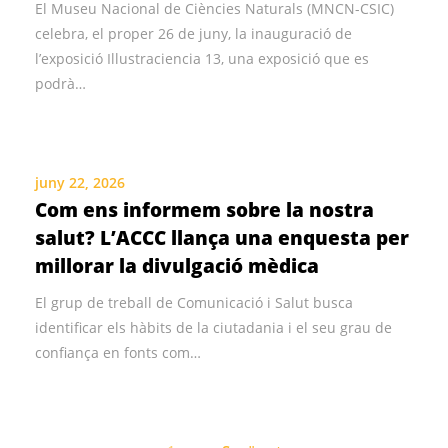
El Museu Nacional de Ciències Naturals (MNCN-CSIC)
celebra, el proper 26 de juny, la inauguració de
l’exposició Illustraciencia 13, una exposició que es
podrà…
juny 22, 2026
Com ens informem sobre la nostra
salut? L’ACCC llança una enquesta per
millorar la divulgació mèdica
El grup de treball de Comunicació i Salut busca
identificar els hàbits de la ciutadania i el seu grau de
confiança en fonts com…
Navegació