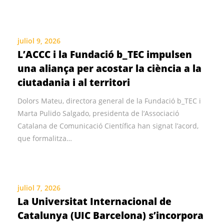
juliol 9, 2026
L’ACCC i la Fundació b_TEC impulsen
una aliança per acostar la ciència a la
ciutadania i al territori
Dolors Mateu, directora general de la Fundació b_TEC i
Marta Pulido Salgado, presidenta de l’Associació
Catalana de Comunicació Científica han signat l’acord,
que formalitza…
juliol 7, 2026
La Universitat Internacional de
Catalunya (UIC Barcelona) s’incorpora