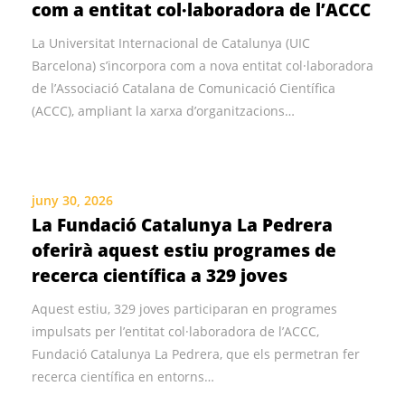
com a entitat col·laboradora de l’ACCC
La Universitat Internacional de Catalunya (UIC
Barcelona) s’incorpora com a nova entitat col·laboradora
de l’Associació Catalana de Comunicació Científica
(ACCC), ampliant la xarxa d’organitzacions…
juny 30, 2026
La Fundació Catalunya La Pedrera
oferirà aquest estiu programes de
recerca científica a 329 joves
Aquest estiu, 329 joves participaran en programes
impulsats per l’entitat col·laboradora de l’ACCC,
Fundació Catalunya La Pedrera, que els permetran fer
recerca científica en entorns…