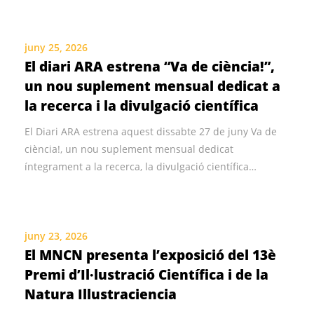
juny 25, 2026
El diari ARA estrena “Va de ciència!”,
un nou suplement mensual dedicat a
la recerca i la divulgació científica
El Diari ARA estrena aquest dissabte 27 de juny Va de
ciència!, un nou suplement mensual dedicat
íntegrament a la recerca, la divulgació científica…
juny 23, 2026
El MNCN presenta l’exposició del 13è
Premi d’Il·lustració Científica i de la
Natura Illustraciencia