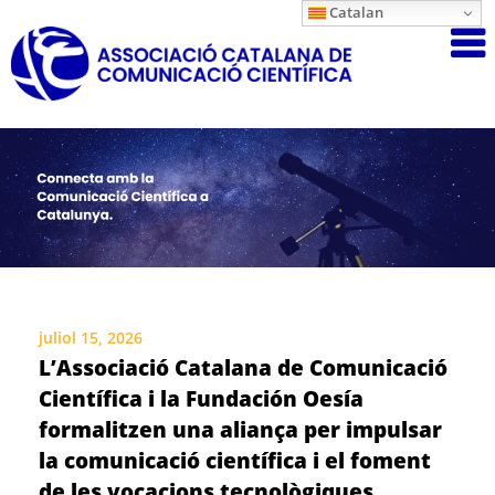
Skip
Catalan
Associació
to
content
Catalana
de
Comunicac
Científica
juliol 15, 2026
L’Associació Catalana de Comunicació
Científica i la Fundación Oesía
formalitzen una aliança per impulsar
la comunicació científica i el foment
de les vocacions tecnològiques