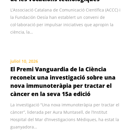
L’Associació Catalana de Comunicació Científica (ACCC) i
la Fundación Oesía han establert un conveni de
col·laboració per impulsar iniciatives que apropin la
ciència, la…
juliol 10, 2026
El Premi Vanguardia de la Ciència
reconeix una investigació sobre una
nova immunoteràpia per tractar el
càncer en la seva 15a edició
La investigació “Una nova immunoteràpia per tractar el
càncer”, liderada per Aura Muntasell, de l’Institut
Hospital del Mar d’Investigacions Mèdiques, ha estat la
guanyadora…