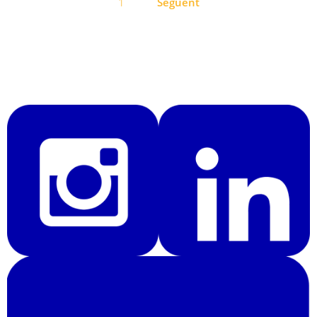
1
Següent
d'entrades