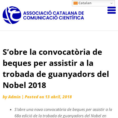
Skip
Catalan
Associació
to
content
Catalana
de
Comunicac
Científica
S’obre la convocatòria de
beques per assistir a la
trobada de guanyadors del
Nobel 2018
by
Admin
|
Posted on
13 abril, 2018
S’obre una nova convocatòria de beques per assistir a la
68a edició de la trobada de guanyadors del Nobel en