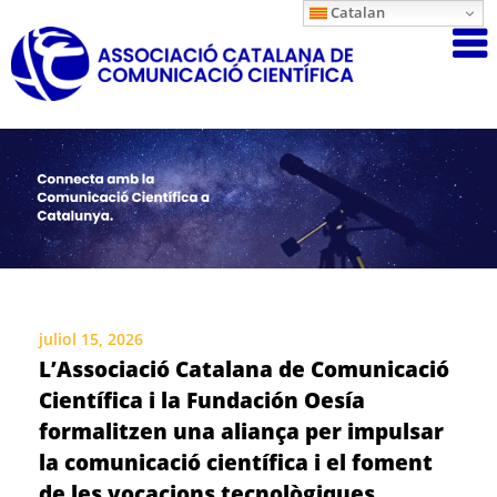
Skip
Catalan
Associació
to
content
Catalana
de
Comunicac
Científica
juliol 15, 2026
L’Associació Catalana de Comunicació
Científica i la Fundación Oesía
formalitzen una aliança per impulsar
la comunicació científica i el foment
de les vocacions tecnològiques