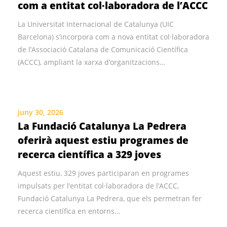
com a entitat col·laboradora de l’ACCC
La Universitat Internacional de Catalunya (UIC
Barcelona) s’incorpora com a nova entitat col·laboradora
de l’Associació Catalana de Comunicació Científica
(ACCC), ampliant la xarxa d’organitzacions…
juny 30, 2026
La Fundació Catalunya La Pedrera
oferirà aquest estiu programes de
recerca científica a 329 joves
Aquest estiu, 329 joves participaran en programes
impulsats per l’entitat col·laboradora de l’ACCC,
Fundació Catalunya La Pedrera, que els permetran fer
recerca científica en entorns…