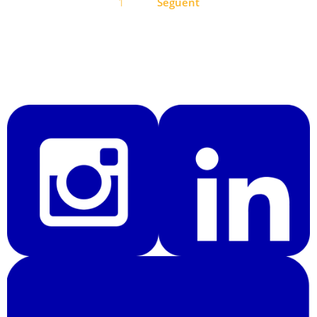
1
Següent
d'entrades