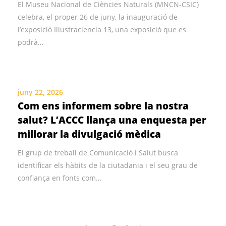
El Museu Nacional de Ciències Naturals (MNCN-CSIC)
celebra, el proper 26 de juny, la inauguració de
l’exposició Illustraciencia 13, una exposició que es
podrà…
juny 22, 2026
Com ens informem sobre la nostra
salut? L’ACCC llança una enquesta per
millorar la divulgació mèdica
El grup de treball de Comunicació i Salut busca
identificar els hàbits de la ciutadania i el seu grau de
confiança en fonts com…
Navegació