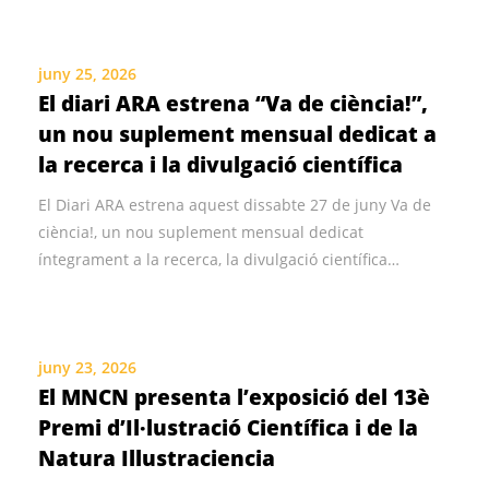
juny 25, 2026
El diari ARA estrena “Va de ciència!”,
un nou suplement mensual dedicat a
la recerca i la divulgació científica
El Diari ARA estrena aquest dissabte 27 de juny Va de
ciència!, un nou suplement mensual dedicat
íntegrament a la recerca, la divulgació científica…
juny 23, 2026
El MNCN presenta l’exposició del 13è
Premi d’Il·lustració Científica i de la
Natura Illustraciencia