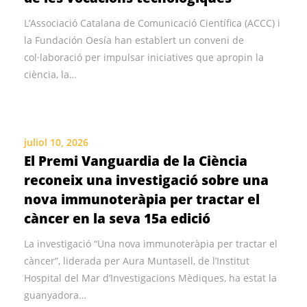
L’Associació Catalana de Comunicació Científica (ACCC) i
la Fundación Oesía han establert un conveni de
col·laboració per impulsar iniciatives que apropin la
ciència, la…
juliol 10, 2026
El Premi Vanguardia de la Ciència
reconeix una investigació sobre una
nova immunoteràpia per tractar el
càncer en la seva 15a edició
La investigació “Una nova immunoteràpia per tractar el
càncer”, liderada per Aura Muntasell, de l’Institut
Hospital del Mar d’Investigacions Mèdiques, ha estat la
guanyadora…