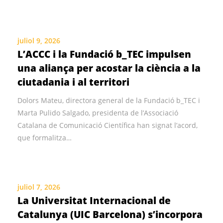
juliol 9, 2026
L’ACCC i la Fundació b_TEC impulsen
una aliança per acostar la ciència a la
ciutadania i al territori
Dolors Mateu, directora general de la Fundació b_TEC i
Marta Pulido Salgado, presidenta de l’Associació
Catalana de Comunicació Científica han signat l’acord,
que formalitza…
juliol 7, 2026
La Universitat Internacional de
Catalunya (UIC Barcelona) s’incorpora